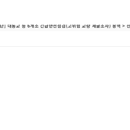
단] 대동교 등 6개소 긴급안전점검(고위험 교량 세굴조사) 용역 > 